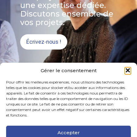
une expertise dédiée.
Discutons ensemble de
vos projets.
Écrivez-nous !
Gérer le consentement
Pour offrir les meilleures expériences, nous utilisons des technologies
telles que les cookies pour stocker et/ou accéder aux informations des
appareils. Le fait de consentir à ces technologies nous permettra de
traiter des données telles que le comportement de navigation ou les ID
uniques sur ce site. Le fait de ne pas consentir ou de retirer son
consentement peut avoir un effet négatif sur certaines caractéristiques
Footer
et fonctions.
Bâtiment Lavoisier, 6 Imp. Augustin Fresnel BP
30123, 44800 Saint-Herblain
Principale
Accepter