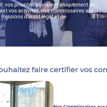
r, vos priorités devraient uniquement se
nt vos activités, nos commissaires aux
 missions d’audit légal et de
ouhaitez faire certifier vos co
Nos Commissaires aux