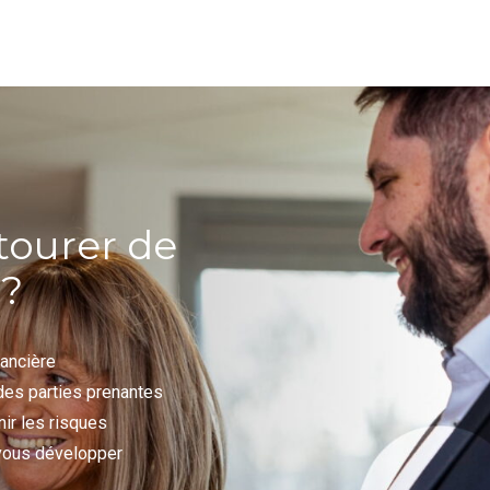
tourer de
 ?
nancière
des parties prenantes
nir les risques
 vous développer